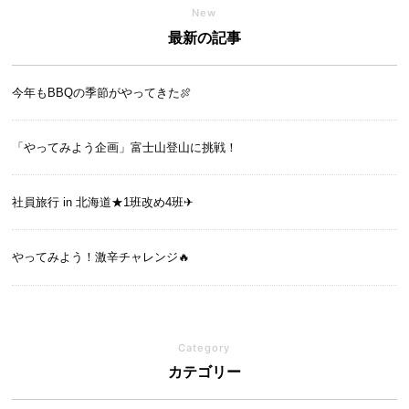
New
最新の記事
今年もBBQの季節がやってきた🍖
「やってみよう企画」富士山登山に挑戦！
社員旅行 in 北海道★1班改め4班✈
やってみよう！激辛チャレンジ🔥
Category
カテゴリー